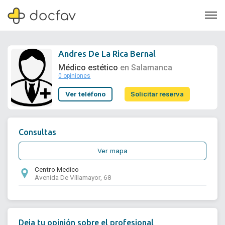
Andres De La Rica Bernal
Médico estético
en Salamanca
0 opiniones
Soporte
Ver teléfono
Solicitar reserva
Quiénes somos
¿Eres un doctor?
Consultas
Ver mapa
Centro Medico
Avenida De Villamayor, 68
Deja tu opinión sobre el profesional