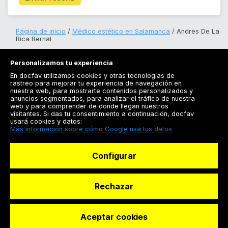
Página de inicio
Médico estético en Salamanca
Andres De La
Rica Bernal
Personalizamos tu experiencia
En docfav utilizamos cookies y otras tecnologías de
rastreo para mejorar tu experiencia de navegación en
nuestra web, para mostrarte contenidos personalizados y
anuncios segmentados, para analizar el tráfico de nuestra
Registrarse
web y para comprender de donde llegan nuestros
visitantes. Si das tu consentimiento a continuación, docfav
Docfav
usará cookies y datos:
Más información sobre cómo Google usa tus datos
Recursos
Configurar
Para doctores
Especialistas
Rechazar
Aceptar cookies
© Dashboard Technologies S.L