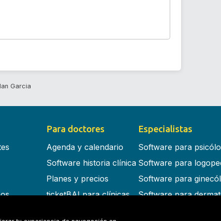
lan Garcia
Para doctores
Especialistas
tes
Agenda y calendario
Software para psicól
Software historia clínica
Software para logope
Planes y precios
Software para ginecó
cos
ticketBAI para clínicas
Software para dermat
s en la nube
Software para dentist