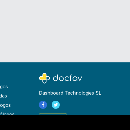
ogos
Dashboard Technologies SL
das
logos
ólogos
Registrarse
as