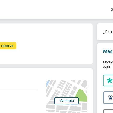
¿Es u
r reserva
Más 
Encue
aquí:
Ver mapa