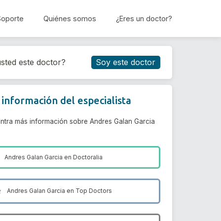
Soporte
Quiénes somos
¿Eres un doctor?
Reservar cita
sted este doctor?
Soy este doctor
información del especialista
ntra más información sobre Andres Galan Garcia
Andres Galan Garcia en
Doctoralia
Andres Galan Garcia en
Top Doctors