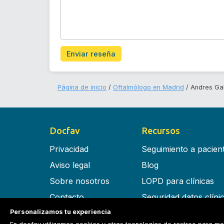
Enviar reseña
Página de inicio
Oftalmólogo en Madrid
Andres Ga
Docfav
Recursos
Privacidad
Seguimiento a pacien
Aviso legal
Blog
Sobre nosotros
LOPD para clínicas
Contacto
Seguridad datos clíni
Personalizamos tu experiencia
Términos y condiciones
Software para clínica