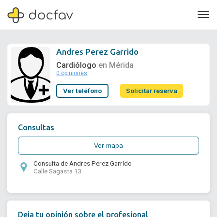
Andres Perez Garrido
Cardiólogo
en Mérida
0 opiniones
Soporte
Ver teléfono
Solicitar reserva
Quiénes somos
¿Eres un doctor?
Consultas
Ver mapa
Consulta de Andres Perez Garrido
Calle Sagasta 13
Deja tu opinión sobre el profesional