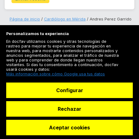
Página de inicio
Cardiólogo en Mérida
Andres Perez Garrido
Personalizamos tu experiencia
En docfav utilizamos cookies y otras tecnologías de
rastreo para mejorar tu experiencia de navegación en
nuestra web, para mostrarte contenidos personalizados y
anuncios segmentados, para analizar el tráfico de nuestra
Registrarse
web y para comprender de donde llegan nuestros
visitantes. Si das tu consentimiento a continuación, docfav
Docfav
usará cookies y datos:
Más información sobre cómo Google usa tus datos
Recursos
Configurar
Para doctores
Especialistas
Rechazar
Aceptar cookies
© Dashboard Technologies S.L
Solicitar reserva