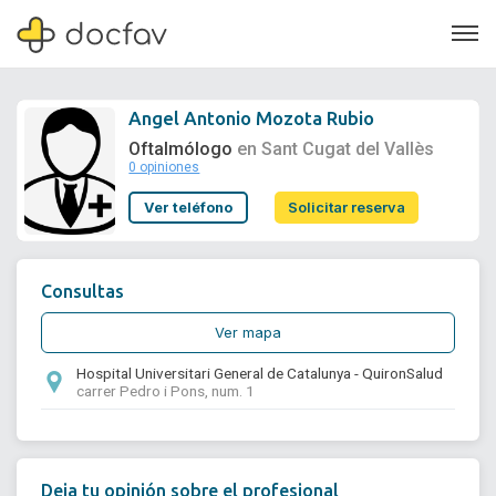
Angel Antonio Mozota Rubio
Oftalmólogo
en Sant Cugat del Vallès
0 opiniones
Soporte
Ver teléfono
Solicitar reserva
Quiénes somos
¿Eres un doctor?
Consultas
Ver mapa
Hospital Universitari General de Catalunya - QuironSalud
carrer Pedro i Pons, num. 1
Deja tu opinión sobre el profesional