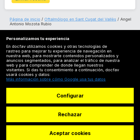
Página de inicio
Oftalmólogo en Sant Cugat del Vallès
Angel
Antonio Mozota Rubio
Personalizamos tu experiencia
En docfav utilizamos cookies y otras tecnologías de
rastreo para mejorar tu experiencia de navegación en
nuestra web, para mostrarte contenidos personalizados y
anuncios segmentados, para analizar el tráfico de nuestra
Registrarse
web y para comprender de donde llegan nuestros
visitantes. Si das tu consentimiento a continuación, docfav
Docfav
usará cookies y datos:
Más información sobre cómo Google usa tus datos
Recursos
Configurar
Para doctores
Especialistas
Rechazar
Aceptar cookies
© Dashboard Technologies S.L