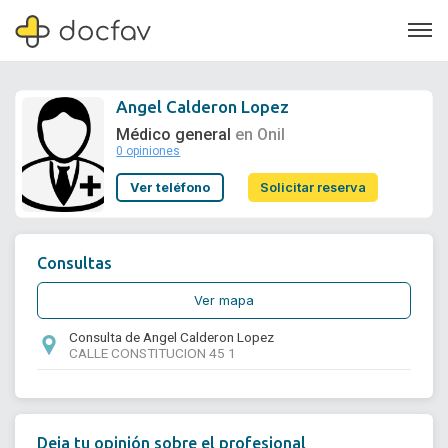
Angel Calderon Lopez
Médico general
en Onil
0 opiniones
Soporte
Ver teléfono
Solicitar reserva
Quiénes somos
¿Eres un doctor?
Consultas
Ver mapa
Consulta de Angel Calderon Lopez
CALLE CONSTITUCION 45 1
Deja tu opinión sobre el profesional