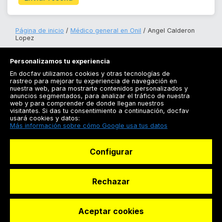
Página de inicio
Médico general en Onil
Angel Calderon
Lopez
Personalizamos tu experiencia
En docfav utilizamos cookies y otras tecnologías de
rastreo para mejorar tu experiencia de navegación en
nuestra web, para mostrarte contenidos personalizados y
anuncios segmentados, para analizar el tráfico de nuestra
Registrarse
web y para comprender de donde llegan nuestros
visitantes. Si das tu consentimiento a continuación, docfav
Docfav
usará cookies y datos:
Más información sobre cómo Google usa tus datos
Recursos
Configurar
Para doctores
Especialistas
Rechazar
Aceptar cookies
© Dashboard Technologies S.L