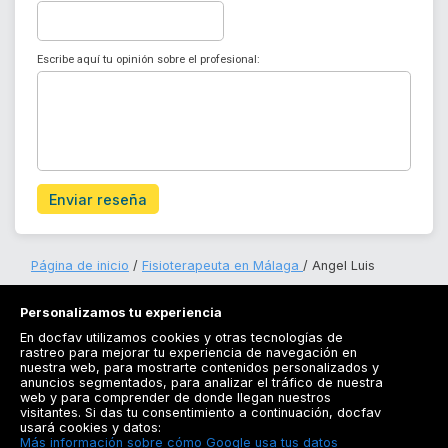
Escribe aquí tu opinión sobre el profesional:
Enviar reseña
Página de inicio
Fisioterapeuta en Málaga
Angel Luis
Personalizamos tu experiencia
En docfav utilizamos cookies y otras tecnologías de
rastreo para mejorar tu experiencia de navegación en
nuestra web, para mostrarte contenidos personalizados y
anuncios segmentados, para analizar el tráfico de nuestra
Registrarse
web y para comprender de donde llegan nuestros
visitantes. Si das tu consentimiento a continuación, docfav
Docfav
usará cookies y datos:
Más información sobre cómo Google usa tus datos