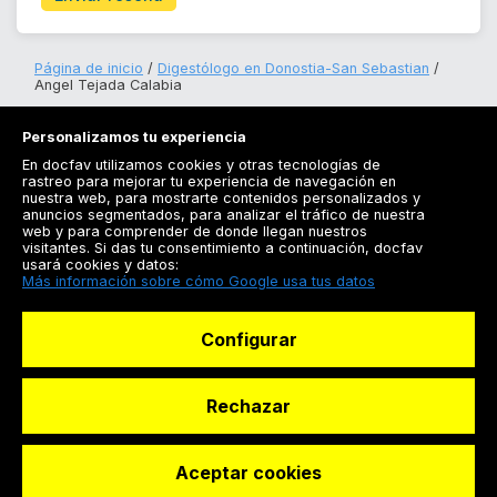
Página de inicio
Digestólogo en Donostia-San Sebastian
Angel Tejada Calabia
Personalizamos tu experiencia
En docfav utilizamos cookies y otras tecnologías de
rastreo para mejorar tu experiencia de navegación en
nuestra web, para mostrarte contenidos personalizados y
anuncios segmentados, para analizar el tráfico de nuestra
Registrarse
web y para comprender de donde llegan nuestros
visitantes. Si das tu consentimiento a continuación, docfav
Docfav
usará cookies y datos:
Más información sobre cómo Google usa tus datos
Recursos
Configurar
Para doctores
Especialistas
Rechazar
Aceptar cookies
© Dashboard Technologies S.L