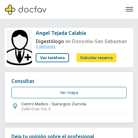
Angel Tejada Calabia
Digestólogo
en Donostia-San Sebastian
0 opiniones
Soporte
Ver teléfono
Solicitar reserva
Quiénes somos
¿Eres un doctor?
Consultas
Ver mapa
Centro Medico - Quirurgico Zurriola
Calle Gran Via, 3
Deja tu opinión sobre el profesional