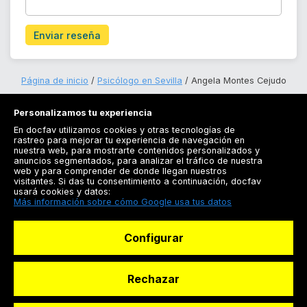
Enviar reseña
Página de inicio
Psicólogo en Sevilla
Angela Montes Cejudo
Personalizamos tu experiencia
En docfav utilizamos cookies y otras tecnologías de
rastreo para mejorar tu experiencia de navegación en
nuestra web, para mostrarte contenidos personalizados y
anuncios segmentados, para analizar el tráfico de nuestra
Registrarse
web y para comprender de donde llegan nuestros
visitantes. Si das tu consentimiento a continuación, docfav
Docfav
usará cookies y datos:
Más información sobre cómo Google usa tus datos
Recursos
Configurar
Para doctores
Especialistas
Rechazar