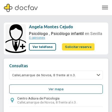
Angela Montes Cejudo
Psicólogo
Psicólogo infantil
en Sevilla
,
0 opiniones
Soporte
Ver teléfono
Solicitar reserva
Quiénes somos
¿Eres un doctor?
Consultas
Ver mapa
Centro Adiuva de Psicologia
CalleLamarque de Novoa, 8 frente al n.3.