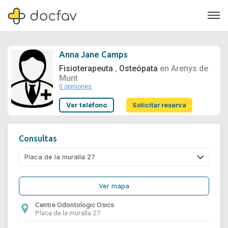
Anna Jane Camps
Fisioterapeuta
Osteópata
en Arenys de
,
Munt
0 opiniones
Soporte
Ver teléfono
Solicitar reserva
Quiénes somos
¿Eres un doctor?
Consultas
Ver mapa
Centre Odontologic Osics
Placa de la muralla 27