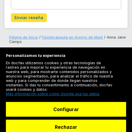
Enviar reseña
Página de inicio
Fisioterapeuta en Arenys de Munt
Anna Jane
Camps
Personalizamos tu experiencia
En docfav utilizamos cookies y otras tecnologías de
rastreo para mejorar tu experiencia de navegación en
nuestra web, para mostrarte contenidos personalizados y
anuncios segmentados, para analizar el tráfico de nuestra
Registrarse
web y para comprender de donde llegan nuestros
visitantes. Si das tu consentimiento a continuación, docfav
Docfav
usará cookies y datos:
Más información sobre cómo Google usa tus datos
Recursos
Configurar
Para doctores
Especialistas
Rechazar