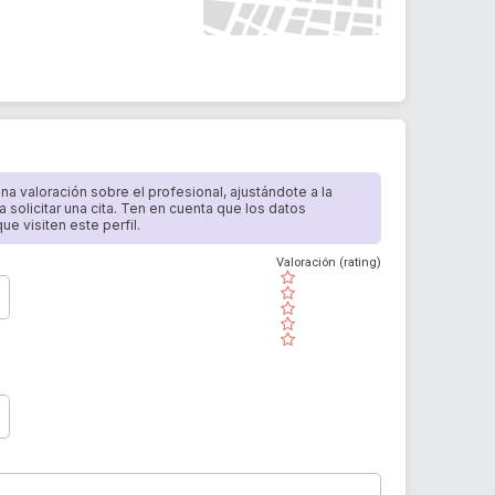
 una valoración sobre el profesional, ajustándote a la
a solicitar una cita. Ten en cuenta que los datos
e visiten este perfil.
Valoración (rating)
( )
( )
( )
( )
( )