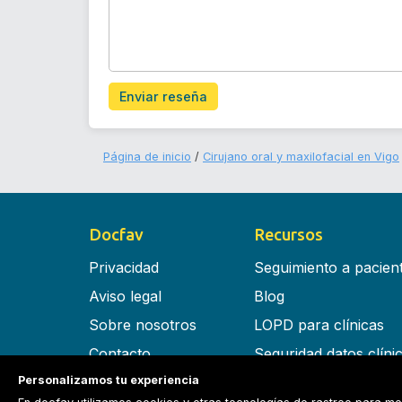
Enviar reseña
Página de inicio
Cirujano oral y maxilofacial en Vigo
Docfav
Recursos
Privacidad
Seguimiento a pacien
Aviso legal
Blog
Sobre nosotros
LOPD para clínicas
Contacto
Seguridad datos clíni
Personalizamos tu experiencia
Términos y condiciones
Software para clínica