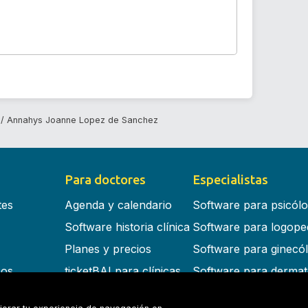
Annahys Joanne Lopez de Sanchez
Para doctores
Especialistas
tes
Agenda y calendario
Software para psicól
Software historia clínica
Software para logope
Planes y precios
Software para ginecó
cos
ticketBAI para clínicas
Software para dermat
s en la nube
Software para dentist