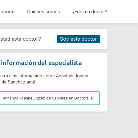
Soporte
Quiénes somos
¿Eres un doctor?
Reservar cita
sted este doctor?
Soy este doctor
información del especialista
ntra más información sobre Annahys Joanne
 de Sanchez aquí:
Annahys Joanne Lopez de Sanchez en
Doctoralia