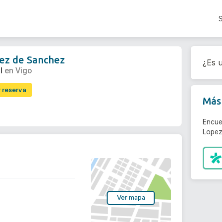
ez de Sanchez
¿Es u
l
en Vigo
r reserva
Más 
Encue
Lopez
Ver mapa