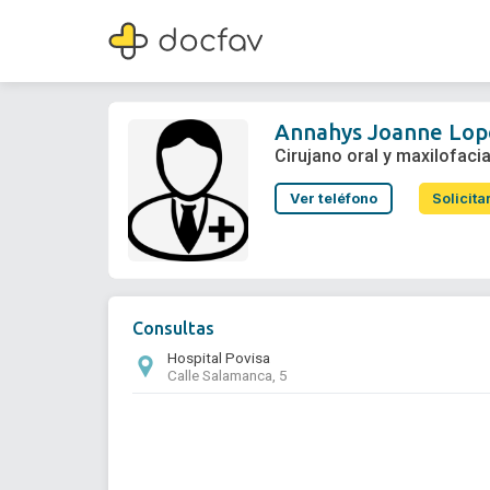
Annahys Joanne Lopez de Sanchez
Cirujano oral y maxilofacial
Annahys Joanne Lop
Cirujano oral y maxilofacia
Ver teléfono
Solicita
Consultas
Hospital Povisa
Calle Salamanca, 5