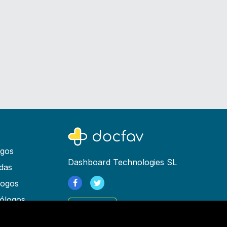
ogos
Dashboard Technologies SL
das
logos
ólogos
Registrarse
as