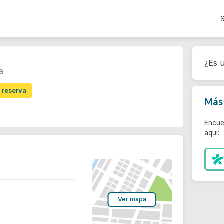
¿Es u
a
r reserva
Más 
Encue
aquí:
Ver mapa