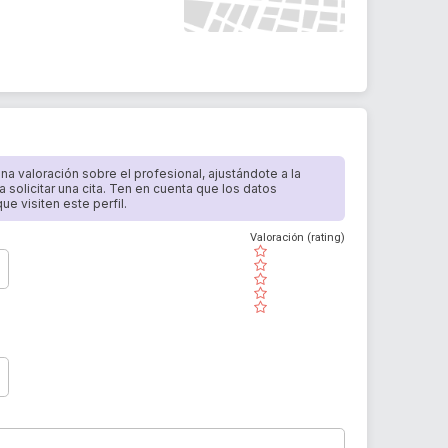
 una valoración sobre el profesional, ajustándote a la
a solicitar una cita. Ten en cuenta que los datos
e visiten este perfil.
Valoración (rating)
( )
( )
( )
( )
( )