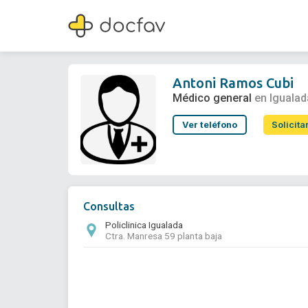
Antoni Ramos Cubi
Médico general
Antoni Ramos Cubi
Médico general
en Igualad
Ver teléfono
Solicita
Consultas
Policlinica Igualada
Ctra. Manresa 59 planta baja