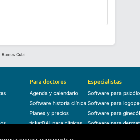
i Ramos Cubi
Para doctores
Especialistas
tes
Agenda y calendario
Software para psicól
Software historia clínica
Software para logope
Planes y precios
Software para ginecó
cos
ticketBAI para clínicas
Software para dermat
s en la nube
Software para dentist