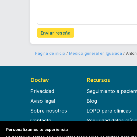
Enviar reseña
Página de inicio
Médico general en Igualada
Anton
Docfav
Recursos
Privacidad
Seguimiento a pacien
Aviso legal
Blog
Sobre nosotros
LOPD para clínicas
Contacto
Seguridad datos clíni
Personalizamos tu experiencia
Términos y condiciones
Software para clínica