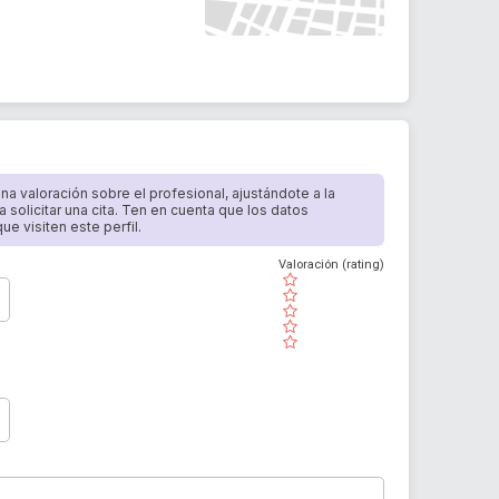
 una valoración sobre el profesional, ajustándote a la
a solicitar una cita. Ten en cuenta que los datos
e visiten este perfil.
Valoración (rating)
( )
( )
( )
( )
( )