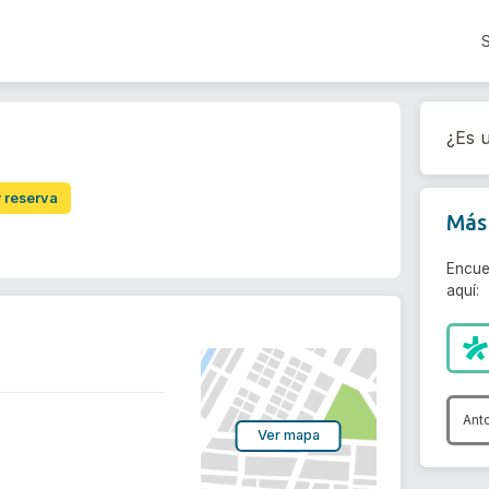
¿Es u
r reserva
Más 
Encue
aquí:
Ant
Ver mapa