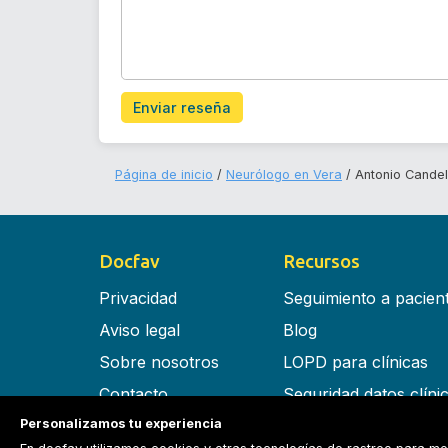
Enviar reseña
Página de inicio
Neurólogo en Vera
Antonio Candel
Docfav
Recursos
Privacidad
Seguimiento a pacien
Aviso legal
Blog
Sobre nosotros
LOPD para clínicas
Contacto
Seguridad datos clíni
Personalizamos tu experiencia
Términos y condiciones
Software para clínica