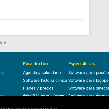
iere
Para doctores
Especialistas
tes
Agenda y calendario
Software para psicól
Software historia clínica
Software para logope
Planes y precios
Software para ginecó
cos
ticketBAI para clínicas
Software para dermat
s en la nube
Software para dentist