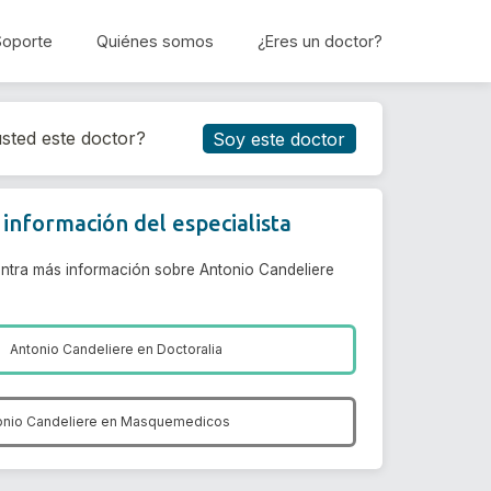
Soporte
Quiénes somos
¿Eres un doctor?
Reservar cita
sted este doctor?
Soy este doctor
información del especialista
ntra más información sobre Antonio Candeliere
Antonio Candeliere en
Doctoralia
onio Candeliere en
Masquemedicos