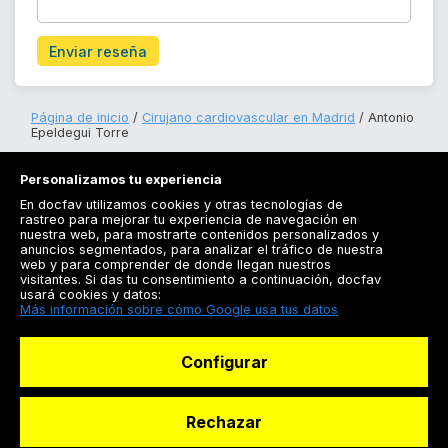
Enviar reseña
Página de inicio
Cirujano cardiovascular en Madrid
Antonio
Epeldegui Torre
Personalizamos tu experiencia
En docfav utilizamos cookies y otras tecnologías de
rastreo para mejorar tu experiencia de navegación en
nuestra web, para mostrarte contenidos personalizados y
anuncios segmentados, para analizar el tráfico de nuestra
Registrarse
web y para comprender de donde llegan nuestros
visitantes. Si das tu consentimiento a continuación, docfav
Docfav
usará cookies y datos:
Más información sobre cómo Google usa tus datos
Recursos
Configurar
Para doctores
Especialistas
Rechazar