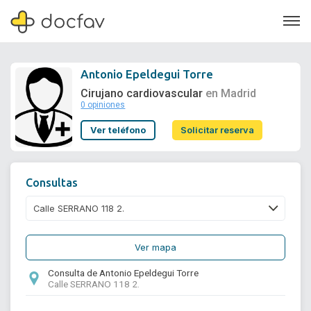
Antonio Epeldegui Torre
Cirujano cardiovascular
en Madrid
0 opiniones
Soporte
Ver teléfono
Solicitar reserva
Quiénes somos
¿Eres un doctor?
Consultas
Ver mapa
Consulta de Antonio Epeldegui Torre
Calle SERRANO 118 2.