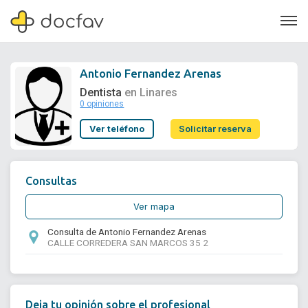
Antonio Fernandez Arenas
Dentista
en Linares
0 opiniones
Soporte
Ver teléfono
Solicitar reserva
Quiénes somos
¿Eres un doctor?
Consultas
Ver mapa
Consulta de Antonio Fernandez Arenas
CALLE CORREDERA SAN MARCOS 35 2
Deja tu opinión sobre el profesional