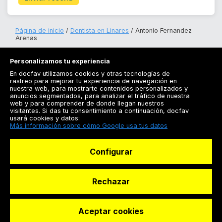
Página de inicio
Dentista en Linares
Antonio Fernandez
Arenas
Personalizamos tu experiencia
En docfav utilizamos cookies y otras tecnologías de
rastreo para mejorar tu experiencia de navegación en
nuestra web, para mostrarte contenidos personalizados y
anuncios segmentados, para analizar el tráfico de nuestra
Registrarse
web y para comprender de donde llegan nuestros
visitantes. Si das tu consentimiento a continuación, docfav
Docfav
usará cookies y datos:
Más información sobre cómo Google usa tus datos
Recursos
Configurar
Para doctores
Especialistas
Rechazar
Aceptar cookies
© Dashboard Technologies S.L