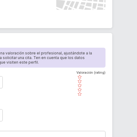
 una valoración sobre el profesional, ajustándote a la
a solicitar una cita. Ten en cuenta que los datos
e visiten este perfil.
Valoración (rating)
( )
( )
( )
( )
( )