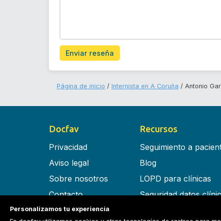
Enviar reseña
Página de inicio
Internista en A Coruña
Antonio Gar
Docfav
Recursos
Privacidad
Seguimiento a pacien
Aviso legal
Blog
Sobre nosotros
LOPD para clínicas
Contacto
Seguridad datos clíni
Personalizamos tu experiencia
Términos y condiciones
Software para clínica