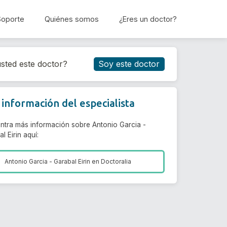
Soporte
Quiénes somos
¿Eres un doctor?
Reservar cita
sted este doctor?
Soy este doctor
información del especialista
ntra más información sobre Antonio Garcia -
l Eirin aquí:
Antonio Garcia - Garabal Eirin en
Doctoralia