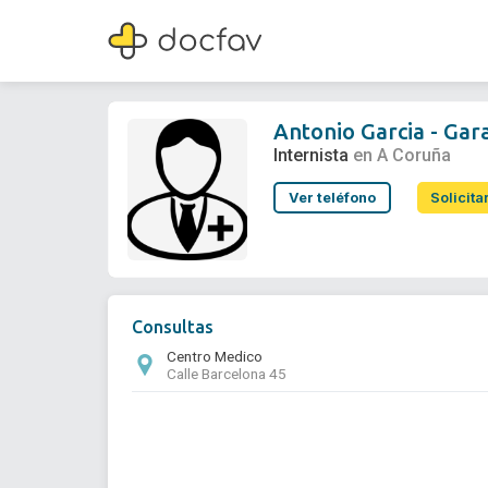
Antonio Garcia - Garabal Eirin
Internista
Antonio Garcia - Gara
Internista
en A Coruña
Ver teléfono
Solicita
Consultas
Centro Medico
Calle Barcelona 45