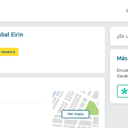
bal Eirin
¿Es u
r reserva
Más 
Encue
Garaba
Ver mapa