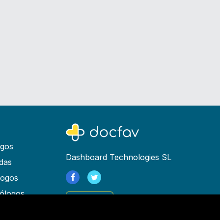
ogos
Dashboard Technologies SL
das
logos
ólogos
Registrarse
as