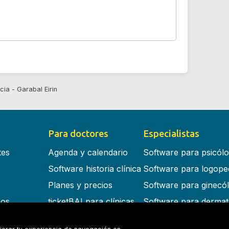
cia - Garabal Eirin
Para doctores
Especialistas
tes
Agenda y calendario
Software para psicól
Software historia clínica
Software para logope
Planes y precios
Software para ginecó
cos
ticketBAI para clínicas
Software para dermat
s en la nube
Software para dentist