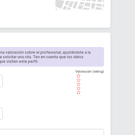
 una valoración sobre el profesional, ajustándote a la
a solicitar una cita. Ten en cuenta que los datos
e visiten este perfil.
Valoración (rating)
( )
( )
( )
( )
( )