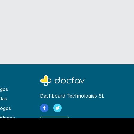
ogos
Dashboard Technologies SL
das
logos
ólogos
Registrarse
as