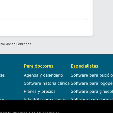
onio Jansa Fabregas
Para doctores
Especialistas
tes
Agenda y calendario
Software para psicól
Software historia clínica
Software para logope
Planes y precios
Software para ginecó
cos
ticketBAI para clínicas
Software para dermat
s en la nube
Software para dentist