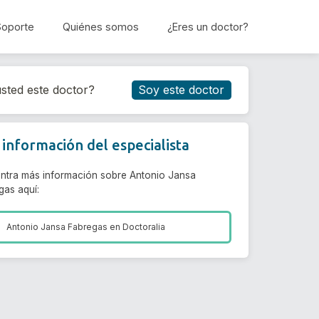
Soporte
Quiénes somos
¿Eres un doctor?
Reservar cita
sted este doctor?
Soy este doctor
información del especialista
ntra más información sobre Antonio Jansa
gas aquí:
Antonio Jansa Fabregas en
Doctoralia