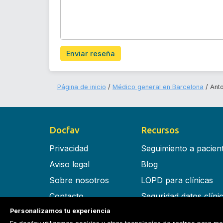
Enviar reseña
Página de inicio
Médico general en Barcelona
Ant
Docfav
Recursos
Privacidad
Seguimiento a pacien
Aviso legal
Blog
Sobre nosotros
LOPD para clínicas
Contacto
Seguridad datos clíni
Personalizamos tu experiencia
Términos y condiciones
Software para clínica