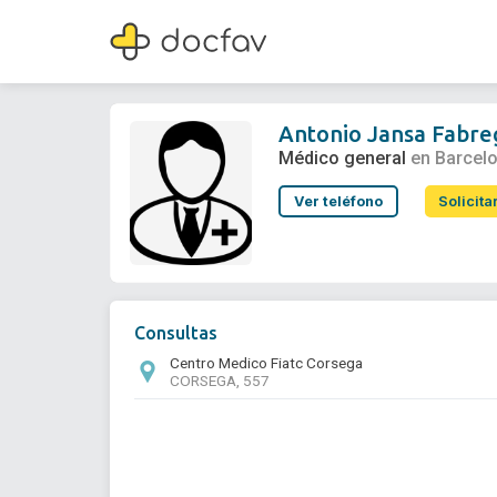
Antonio Jansa Fabregas
Médico general
Antonio Jansa Fabre
Médico general
en Barcel
Ver teléfono
Solicita
Consultas
Centro Medico Fiatc Corsega
CORSEGA, 557