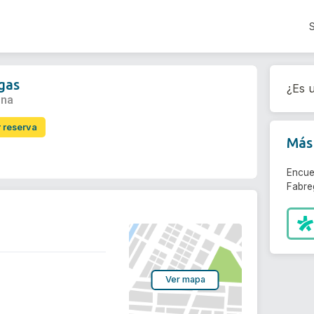
gas
¿Es u
ona
r reserva
Más 
Encue
Fabre
Ver mapa