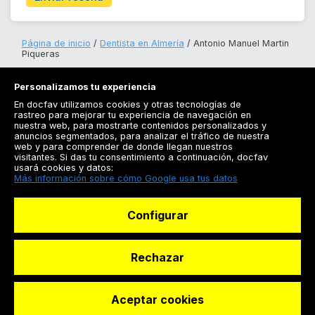
Página de inicio
Dentista en Almería
Antonio Manuel Martin
Piqueras
Personalizamos tu experiencia
En docfav utilizamos cookies y otras tecnologías de
rastreo para mejorar tu experiencia de navegación en
nuestra web, para mostrarte contenidos personalizados y
anuncios segmentados, para analizar el tráfico de nuestra
Registrarse
web y para comprender de donde llegan nuestros
visitantes. Si das tu consentimiento a continuación, docfav
Docfav
usará cookies y datos:
Más información sobre cómo Google usa tus datos
Recursos
Configurar
Para doctores
Especialistas
Rechazar
Aceptar cookies
© Dashboard Technologies S.L