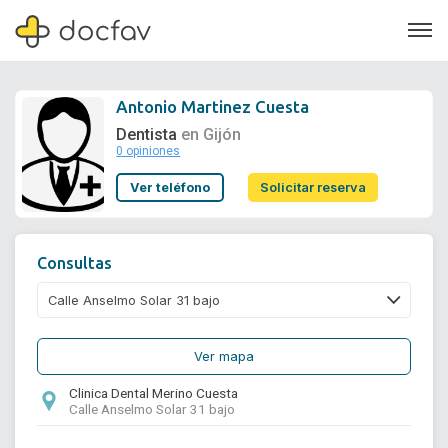
Antonio Martinez Cuesta
Dentista
en Gijón
0 opiniones
Soporte
Ver teléfono
Solicitar reserva
Quiénes somos
¿Eres un doctor?
Consultas
Ver mapa
Clinica Dental Merino Cuesta
Calle Anselmo Solar 31 bajo