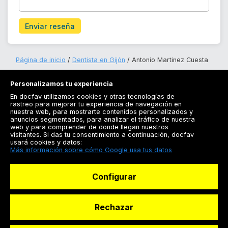
Enviar reseña
Página de inicio
Dentista en Gijón
Antonio Martinez Cuesta
Personalizamos tu experiencia
En docfav utilizamos cookies y otras tecnologías de
rastreo para mejorar tu experiencia de navegación en
nuestra web, para mostrarte contenidos personalizados y
anuncios segmentados, para analizar el tráfico de nuestra
Registrarse
web y para comprender de donde llegan nuestros
visitantes. Si das tu consentimiento a continuación, docfav
Docfav
usará cookies y datos:
Más información sobre cómo Google usa tus datos
Recursos
Configurar
Para doctores
Especialistas
Rechazar