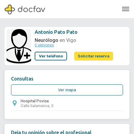
Antonio Pato Pato
Neurólogo
en Vigo
0 opiniones
Soporte
Ver teléfono
Solicitar reserva
Quiénes somos
¿Eres un doctor?
Consultas
Ver mapa
Hospital Povisa
Calle Salamanca, 5
Deja tu opinión sobre el profesional