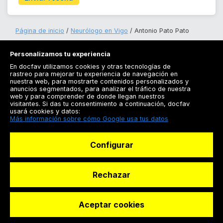
Página de inicio
Neurólogo en Vigo
Antonio Pato Pato
Personalizamos tu experiencia
En docfav utilizamos cookies y otras tecnologías de
rastreo para mejorar tu experiencia de navegación en
nuestra web, para mostrarte contenidos personalizados y
anuncios segmentados, para analizar el tráfico de nuestra
Registrarse
web y para comprender de donde llegan nuestros
visitantes. Si das tu consentimiento a continuación, docfav
Docfav
usará cookies y datos:
Más información sobre cómo Google usa tus datos
Recursos
Configurar
Para doctores
Especialistas
Rechazar
Aceptar cookies
© Dashboard Technologies S.L
Solicitar reserva