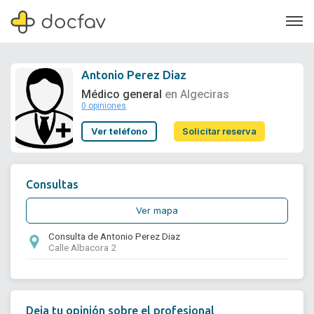
Antonio Perez Diaz
Médico general
en Algeciras
0 opiniones
Soporte
Ver teléfono
Solicitar reserva
Quiénes somos
¿Eres un doctor?
Consultas
Ver mapa
Consulta de Antonio Perez Diaz
Calle Albacora 2
Deja tu opinión sobre el profesional