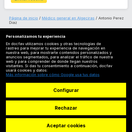
Página de inicio
Médico general en Algeciras
Antonio Perez
Diaz
Personalizamos tu experiencia
En docfav utilizamos cookies y otras tecnologías de
rastreo para mejorar tu experiencia de navegación en
nuestra web, para mostrarte contenidos personalizados y
anuncios segmentados, para analizar el tráfico de nuestra
Registrarse
web y para comprender de donde llegan nuestros
visitantes. Si das tu consentimiento a continuación, docfav
Docfav
usará cookies y datos:
Más información sobre cómo Google usa tus datos
Recursos
Configurar
Para doctores
Especialistas
Rechazar
Aceptar cookies
© Dashboard Technologies S.L