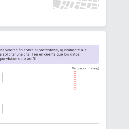
 una valoración sobre el profesional, ajustándote a la
a solicitar una cita. Ten en cuenta que los datos
e visiten este perfil.
Valoración (rating)
( )
( )
( )
( )
( )