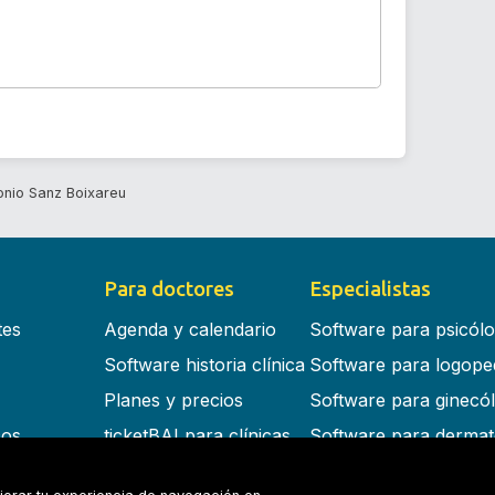
onio Sanz Boixareu
Para doctores
Especialistas
tes
Agenda y calendario
Software para psicól
Software historia clínica
Software para logope
Planes y precios
Software para ginecó
cos
ticketBAI para clínicas
Software para dermat
s en la nube
Software para dentist