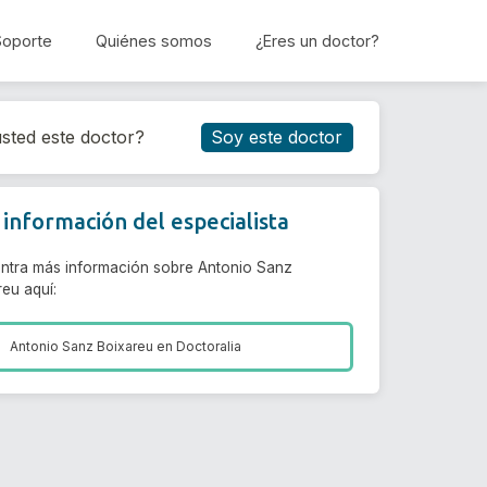
Soporte
Quiénes somos
¿Eres un doctor?
Reservar cita
sted este doctor?
Soy este doctor
información del especialista
ntra más información sobre Antonio Sanz
eu aquí:
Antonio Sanz Boixareu en
Doctoralia