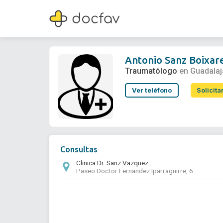
Antonio Sanz Boixareu
Traumatólogo
Antonio Sanz Boixar
Traumatólogo
en Guadalaj
Ver teléfono
Solicita
Consultas
Clinica Dr. Sanz Vazquez
Paseo Doctor Fernandez Iparraguirre, 6