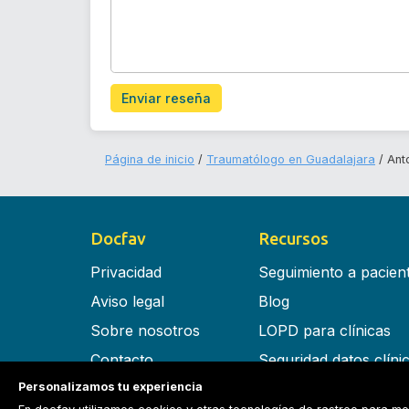
Enviar reseña
Página de inicio
Traumatólogo en Guadalajara
Ant
Docfav
Recursos
Privacidad
Seguimiento a pacien
Aviso legal
Blog
Sobre nosotros
LOPD para clínicas
Contacto
Seguridad datos clíni
Personalizamos tu experiencia
Términos y condiciones
Software para clínica