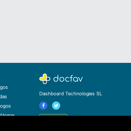
ogos
Dashboard Technologies SL
das
logos
ólogos
Registrarse
as