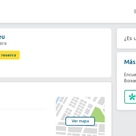
eu
¿Es u
ara
r reserva
Más 
Encue
Boixar
Ver mapa