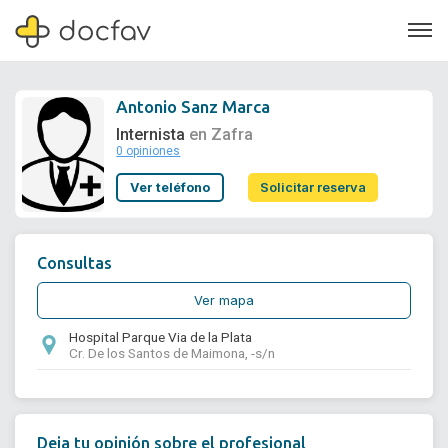
Antonio Sanz Marca
Internista
en Zafra
0 opiniones
Soporte
Ver teléfono
Solicitar reserva
Quiénes somos
¿Eres un doctor?
Consultas
Ver mapa
Hospital Parque Via de la Plata
Cr. De los Santos de Maimona, -s/n
Deja tu opinión sobre el profesional