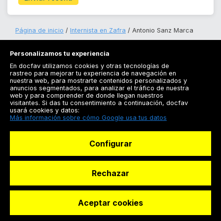
Página de inicio
Internista en Zafra
Antonio Sanz Marca
Personalizamos tu experiencia
En docfav utilizamos cookies y otras tecnologías de
rastreo para mejorar tu experiencia de navegación en
nuestra web, para mostrarte contenidos personalizados y
anuncios segmentados, para analizar el tráfico de nuestra
Registrarse
web y para comprender de donde llegan nuestros
visitantes. Si das tu consentimiento a continuación, docfav
Docfav
usará cookies y datos:
Más información sobre cómo Google usa tus datos
Recursos
Configurar
Para doctores
Especialistas
Rechazar
Aceptar cookies
© Dashboard Technologies S.L
Solicitar reserva