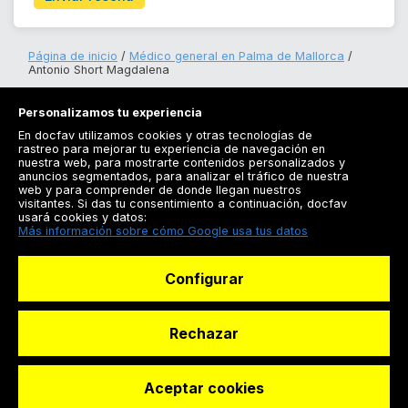
Página de inicio
Médico general en Palma de Mallorca
Antonio Short Magdalena
Personalizamos tu experiencia
En docfav utilizamos cookies y otras tecnologías de
rastreo para mejorar tu experiencia de navegación en
nuestra web, para mostrarte contenidos personalizados y
anuncios segmentados, para analizar el tráfico de nuestra
Registrarse
web y para comprender de donde llegan nuestros
visitantes. Si das tu consentimiento a continuación, docfav
Docfav
usará cookies y datos:
Más información sobre cómo Google usa tus datos
Recursos
Configurar
Para doctores
Especialistas
Rechazar
Aceptar cookies
© Dashboard Technologies S.L