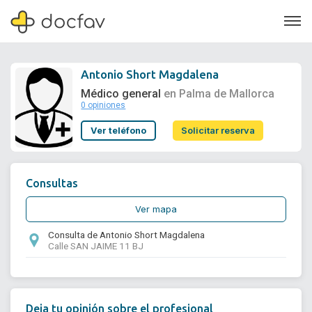
Antonio Short Magdalena
Médico general
en Palma de Mallorca
0 opiniones
Soporte
Ver teléfono
Solicitar reserva
Quiénes somos
¿Eres un doctor?
Consultas
Ver mapa
Consulta de Antonio Short Magdalena
Calle SAN JAIME 11 BJ
Deja tu opinión sobre el profesional