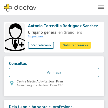
Antonio Torrecilla Rodriguez Sanchez
Cirujano general
en Granollers
0 opiniones
Soporte
Ver teléfono
Solicitar reserva
Quiénes somos
¿Eres un doctor?
Consultas
Ver mapa
Centre Medic Activita Joan Prim
Avenidanguda de Joan Prim 136
Deja tu opinión sobre el profesional