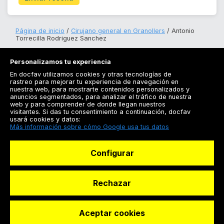
Página de inicio
Cirujano general en Granollers
Antonio
Torrecilla Rodriguez Sanchez
Personalizamos tu experiencia
En docfav utilizamos cookies y otras tecnologías de
rastreo para mejorar tu experiencia de navegación en
nuestra web, para mostrarte contenidos personalizados y
anuncios segmentados, para analizar el tráfico de nuestra
Registrarse
web y para comprender de donde llegan nuestros
visitantes. Si das tu consentimiento a continuación, docfav
Docfav
usará cookies y datos:
Más información sobre cómo Google usa tus datos
Recursos
Configurar
Para doctores
Especialistas
Rechazar
Aceptar cookies
© Dashboard Technologies S.L