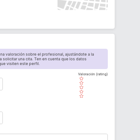
 una valoración sobre el profesional, ajustándote a la
a solicitar una cita. Ten en cuenta que los datos
e visiten este perfil.
Valoración (rating)
( )
( )
( )
( )
( )