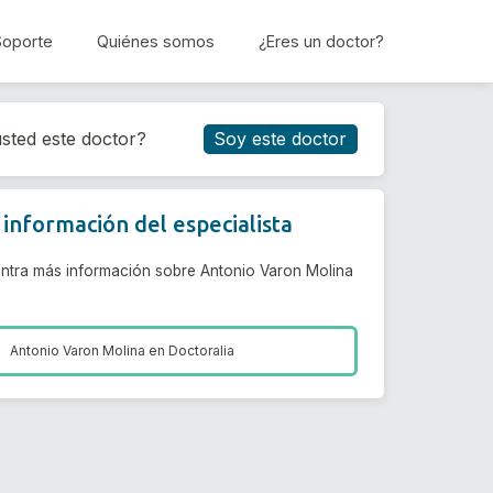
Soporte
Quiénes somos
¿Eres un doctor?
Reservar cita
sted este doctor?
Soy este doctor
información del especialista
ntra más información sobre Antonio Varon Molina
Antonio Varon Molina en
Doctoralia