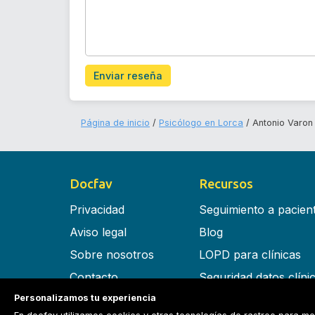
Enviar reseña
Página de inicio
Psicólogo en Lorca
Antonio Varon
Docfav
Recursos
Privacidad
Seguimiento a pacien
Aviso legal
Blog
Sobre nosotros
LOPD para clínicas
Contacto
Seguridad datos clíni
Personalizamos tu experiencia
Términos y condiciones
Software para clínica