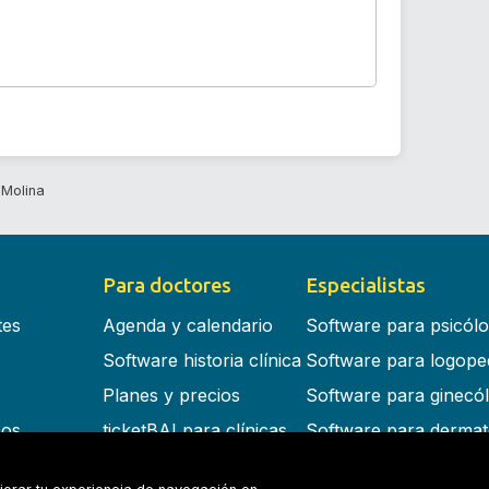
 Molina
Para doctores
Especialistas
tes
Agenda y calendario
Software para psicól
Software historia clínica
Software para logope
Planes y precios
Software para ginecó
cos
ticketBAI para clínicas
Software para dermat
s en la nube
Software para dentist