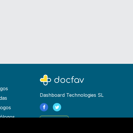
ogos
Dashboard Technologies SL
das
logos
ólogos
Registrarse
as