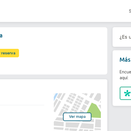
a
¿Es u
r reserva
Más 
Encue
aquí:
Ver mapa