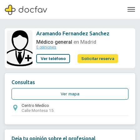
Aramando Fernandez Sanchez
Médico general
en Madrid
0 opiniones
Soporte
Ver teléfono
Solicitar reserva
Quiénes somos
¿Eres un doctor?
Consultas
Ver mapa
Centro Medico
Calle Montesa 15
Deja tu opinión sobre el profesional