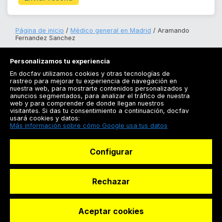
Página de inicio
Médico general en Madrid
Aramando
Fernandez Sanchez
Personalizamos tu experiencia
En docfav utilizamos cookies y otras tecnologías de
rastreo para mejorar tu experiencia de navegación en
nuestra web, para mostrarte contenidos personalizados y
anuncios segmentados, para analizar el tráfico de nuestra
Registrarse
web y para comprender de donde llegan nuestros
visitantes. Si das tu consentimiento a continuación, docfav
Docfav
usará cookies y datos:
Más información sobre cómo Google usa tus datos
Recursos
Configurar
Para doctores
Especialistas
Rechazar
Aceptar cookies
© Dashboard Technologies S.L