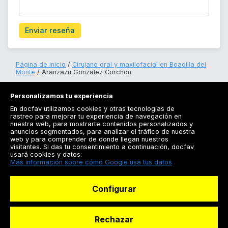
Enviar reseña
Página de inicio
Cirujano oral y maxilofacial en Boadilla del
Monte
Aranzazu Gonzalez Corchon
Personalizamos tu experiencia
En docfav utilizamos cookies y otras tecnologías de
rastreo para mejorar tu experiencia de navegación en
nuestra web, para mostrarte contenidos personalizados y
anuncios segmentados, para analizar el tráfico de nuestra
Registrarse
web y para comprender de donde llegan nuestros
visitantes. Si das tu consentimiento a continuación, docfav
Docfav
usará cookies y datos:
Más información sobre cómo Google usa tus datos
Recursos
Configurar
Para doctores
Especialistas
Rechazar