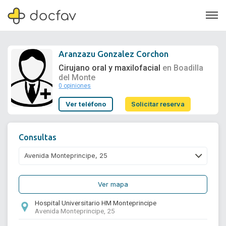
Aranzazu Gonzalez Corchon
Cirujano oral y maxilofacial
en Boadilla
del Monte
0 opiniones
Soporte
Ver teléfono
Solicitar reserva
Quiénes somos
¿Eres un doctor?
Consultas
Ver mapa
Hospital Universitario HM Monteprincipe
Avenida Monteprincipe, 25