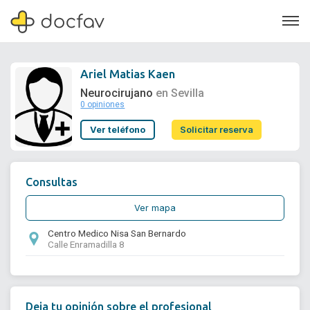
Ariel Matias Kaen
Neurocirujano
en Sevilla
0 opiniones
Soporte
Ver teléfono
Solicitar reserva
Quiénes somos
¿Eres un doctor?
Consultas
Ver mapa
Centro Medico Nisa San Bernardo
Calle Enramadilla 8
Deja tu opinión sobre el profesional