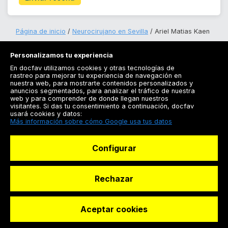
Página de inicio
Neurocirujano en Sevilla
Ariel Matias Kaen
Personalizamos tu experiencia
En docfav utilizamos cookies y otras tecnologías de
rastreo para mejorar tu experiencia de navegación en
nuestra web, para mostrarte contenidos personalizados y
anuncios segmentados, para analizar el tráfico de nuestra
Registrarse
web y para comprender de donde llegan nuestros
visitantes. Si das tu consentimiento a continuación, docfav
Docfav
usará cookies y datos:
Más información sobre cómo Google usa tus datos
Recursos
Configurar
Para doctores
Especialistas
Rechazar
Aceptar cookies
© Dashboard Technologies S.L
Solicitar reserva