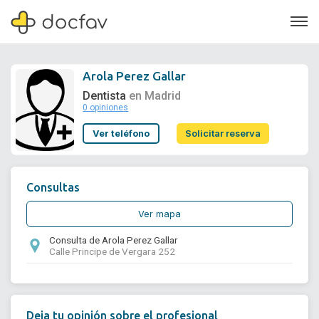
Arola Perez Gallar
Dentista
en Madrid
0 opiniones
Soporte
Ver teléfono
Solicitar reserva
Quiénes somos
¿Eres un doctor?
Consultas
Ver mapa
Consulta de Arola Perez Gallar
Calle Principe de Vergara 252
Deja tu opinión sobre el profesional