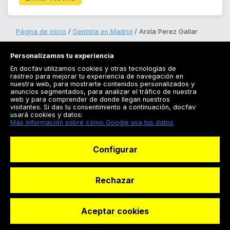
Página de inicio
Dentista en Madrid
Arola Perez Gallar
Personalizamos tu experiencia
En docfav utilizamos cookies y otras tecnologías de
rastreo para mejorar tu experiencia de navegación en
nuestra web, para mostrarte contenidos personalizados y
anuncios segmentados, para analizar el tráfico de nuestra
Registrarse
web y para comprender de donde llegan nuestros
visitantes. Si das tu consentimiento a continuación, docfav
Docfav
usará cookies y datos:
Más información sobre cómo Google usa tus datos
Recursos
Configurar
Para doctores
Especialistas
Rechazar
Aceptar cookies
© Dashboard Technologies S.L
Solicitar reserva