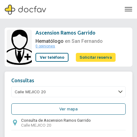
Ascension Ramos Garrido
Hematólogo
en San Fernando
0 opiniones
Soporte
Ver teléfono
Solicitar reserva
Quiénes somos
¿Eres un doctor?
Consultas
Ver mapa
Consulta de Ascension Ramos Garrido
Calle MEJICO 20