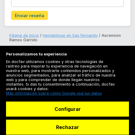
Enviar reseña
Página de inicio
Hematólogo en San Fernando
Ascension
Ramos Garrido
Personalizamos tu experiencia
En docfav utilizamos cookies y otras tecnologías de
rastreo para mejorar tu experiencia de navegación en
nuestra web, para mostrarte contenidos personalizados y
anuncios segmentados, para analizar el tráfico de nuestra
Registrarse
web y para comprender de donde llegan nuestros
visitantes. Si das tu consentimiento a continuación, docfav
Docfav
usará cookies y datos:
Más información sobre cómo Google usa tus datos
Recursos
Configurar
Para doctores
Especialistas
Rechazar