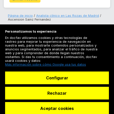
Página de inicio
Analista clínico en Las Rozas de Madrid
Ascension Sainz Fernandez
Personalizamos tu experiencia
En docfav utilizamos cookies y otras tecnologías de
rastreo para mejorar tu experiencia de navegación en
nuestra web, para mostrarte contenidos personalizados y
anuncios segmentados, para analizar el tráfico de nuestra
Registrarse
web y para comprender de donde llegan nuestros
visitantes. Si das tu consentimiento a continuación, docfav
Docfav
usará cookies y datos:
Más información sobre cómo Google usa tus datos
Recursos
Configurar
Para doctores
Especialistas
Rechazar
Aceptar cookies
© Dashboard Technologies S.L