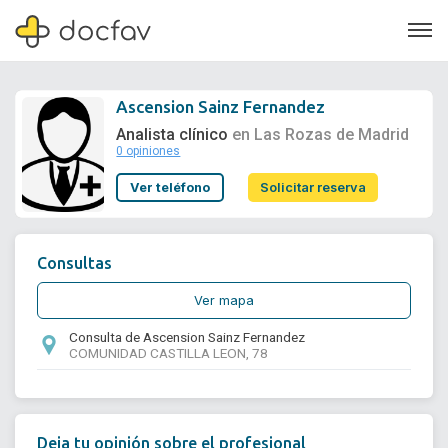
Ascension Sainz Fernandez
Analista clínico
en Las Rozas de Madrid
0 opiniones
Soporte
Ver teléfono
Solicitar reserva
Quiénes somos
¿Eres un doctor?
Consultas
Ver mapa
Consulta de Ascension Sainz Fernandez
COMUNIDAD CASTILLA LEON, 78
Deja tu opinión sobre el profesional