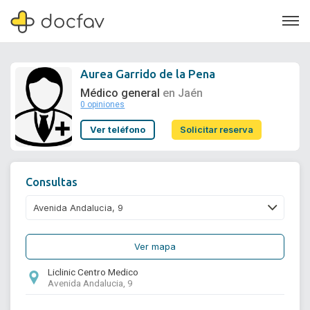
Aurea Garrido de la Pena
Médico general
en Jaén
0 opiniones
Soporte
Ver teléfono
Solicitar reserva
Quiénes somos
¿Eres un doctor?
Consultas
Ver mapa
Liclinic Centro Medico
Avenida Andalucia, 9