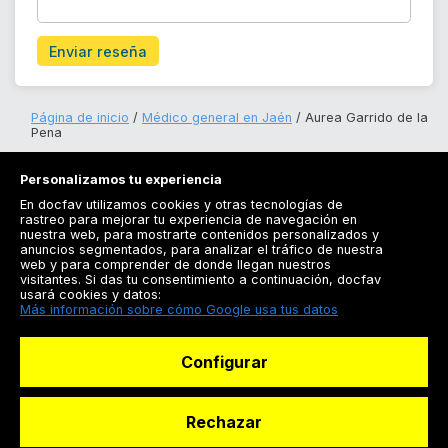
Enviar reseña
Página de inicio
Médico general en Jaén
Aurea Garrido de la
Pena
Personalizamos tu experiencia
En docfav utilizamos cookies y otras tecnologías de
rastreo para mejorar tu experiencia de navegación en
nuestra web, para mostrarte contenidos personalizados y
anuncios segmentados, para analizar el tráfico de nuestra
Registrarse
web y para comprender de donde llegan nuestros
visitantes. Si das tu consentimiento a continuación, docfav
Docfav
usará cookies y datos:
Más información sobre cómo Google usa tus datos
Recursos
Configurar
Para doctores
Especialistas
Rechazar