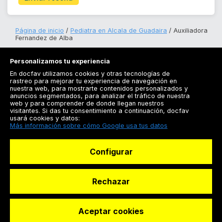
Página de inicio
Pediatra en Alcala de Guadaira
Auxiliadora
Fernandez de Alba
Personalizamos tu experiencia
En docfav utilizamos cookies y otras tecnologías de
rastreo para mejorar tu experiencia de navegación en
nuestra web, para mostrarte contenidos personalizados y
anuncios segmentados, para analizar el tráfico de nuestra
Registrarse
web y para comprender de donde llegan nuestros
visitantes. Si das tu consentimiento a continuación, docfav
Docfav
usará cookies y datos:
Más información sobre cómo Google usa tus datos
Recursos
Configurar
Para doctores
Especialistas
Rechazar
Aceptar cookies
© Dashboard Technologies S.L