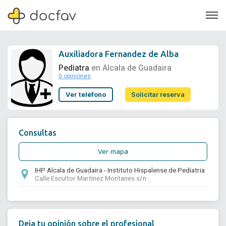
Auxiliadora Fernandez de Alba
Pediatra
en Alcala de Guadaira
0 opiniones
Soporte
Ver teléfono
Solicitar reserva
Quiénes somos
¿Eres un doctor?
Consultas
Ver mapa
IHP Alcala de Guadaira - Instituto Hispalense de Pediatria
Calle Escultor Martinez Montanes s/n
Deja tu opinión sobre el profesional