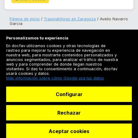
Página de inicio
Traumatólogo en Zaragoza
Avelio Navarro
Garcia
Personalizamos tu experiencia
En docfav utilizamos cookies y otras tecnologías de
rastreo para mejorar tu experiencia de navegación en
nuestra web, para mostrarte contenidos personalizados y
anuncios segmentados, para analizar el tráfico de nuestra
Registrarse
web y para comprender de donde llegan nuestros
visitantes. Si das tu consentimiento a continuación, docfav
Docfav
usará cookies y datos:
Más información sobre cómo Google usa tus datos
Recursos
Configurar
Para doctores
Especialistas
Rechazar
Aceptar cookies
© Dashboard Technologies S.L