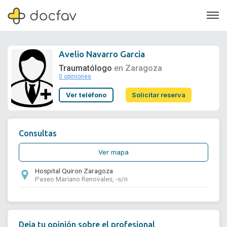
Avelio Navarro Garcia
Traumatólogo
en Zaragoza
0 opiniones
Soporte
Ver teléfono
Solicitar reserva
Quiénes somos
¿Eres un doctor?
Consultas
Ver mapa
Hospital Quiron Zaragoza
Paseo Mariano Renovales, -s/n
Deja tu opinión sobre el profesional