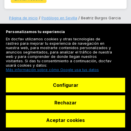
Página de inicio
Podólogo en Sevilla
Beatriz Burgos Garcia
Personalizamos tu experiencia
En docfav utilizamos cookies y otras tecnologías de
rastreo para mejorar tu experiencia de navegación en
nuestra web, para mostrarte contenidos personalizados y
anuncios segmentados, para analizar el tráfico de nuestra
Registrarse
web y para comprender de donde llegan nuestros
visitantes. Si das tu consentimiento a continuación, docfav
Docfav
usará cookies y datos:
Más información sobre cómo Google usa tus datos
Recursos
Configurar
Para doctores
Especialistas
Rechazar
Aceptar cookies
© Dashboard Technologies S.L
Solicitar reserva