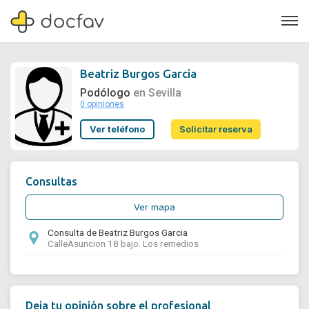
Beatriz Burgos Garcia
Podólogo
en Sevilla
0 opiniones
Soporte
Ver teléfono
Solicitar reserva
Quiénes somos
¿Eres un doctor?
Consultas
Ver mapa
Consulta de Beatriz Burgos Garcia
CalleAsuncion 18 bajo. Los remedios
Deja tu opinión sobre el profesional