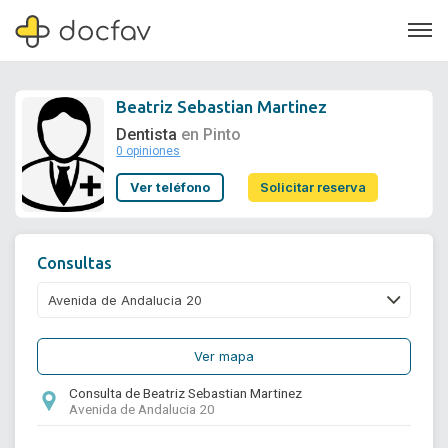
Beatriz Sebastian Martinez
Dentista
en Pinto
0 opiniones
Soporte
Ver teléfono
Solicitar reserva
Quiénes somos
¿Eres un doctor?
Consultas
Ver mapa
Consulta de Beatriz Sebastian Martinez
Avenida de Andalucia 20