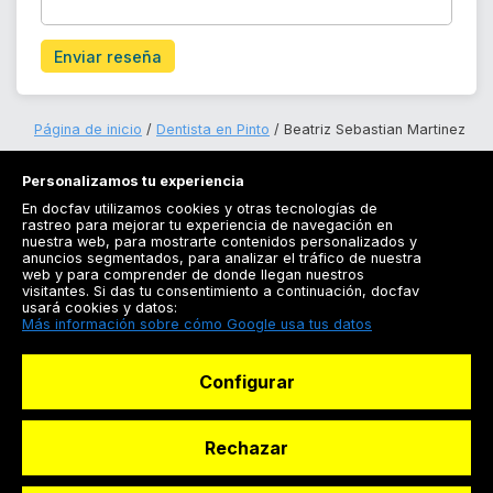
Enviar reseña
Página de inicio
Dentista en Pinto
Beatriz Sebastian Martinez
Personalizamos tu experiencia
En docfav utilizamos cookies y otras tecnologías de
rastreo para mejorar tu experiencia de navegación en
nuestra web, para mostrarte contenidos personalizados y
anuncios segmentados, para analizar el tráfico de nuestra
Registrarse
web y para comprender de donde llegan nuestros
visitantes. Si das tu consentimiento a continuación, docfav
Docfav
usará cookies y datos:
Más información sobre cómo Google usa tus datos
Recursos
Configurar
Para doctores
Especialistas
Rechazar