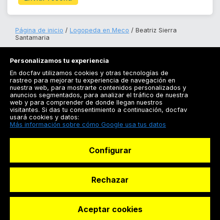
Página de inicio
Logopeda en Meco
Beatriz Sierra
Santamaria
Personalizamos tu experiencia
En docfav utilizamos cookies y otras tecnologías de
rastreo para mejorar tu experiencia de navegación en
nuestra web, para mostrarte contenidos personalizados y
anuncios segmentados, para analizar el tráfico de nuestra
Registrarse
web y para comprender de donde llegan nuestros
visitantes. Si das tu consentimiento a continuación, docfav
Docfav
usará cookies y datos:
Más información sobre cómo Google usa tus datos
Recursos
Configurar
Para doctores
Especialistas
Rechazar
Aceptar cookies
© Dashboard Technologies S.L