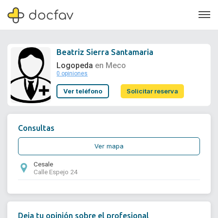
Beatriz Sierra Santamaria
Logopeda
en Meco
0 opiniones
Soporte
Ver teléfono
Solicitar reserva
Quiénes somos
¿Eres un doctor?
Consultas
Ver mapa
Cesale
Calle Espejo 24
Deja tu opinión sobre el profesional