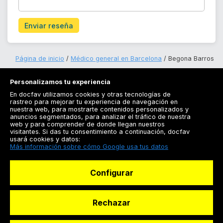
Enviar reseña
Página de inicio
Médico general en Barcelona
Begona Barros
Personalizamos tu experiencia
En docfav utilizamos cookies y otras tecnologías de
rastreo para mejorar tu experiencia de navegación en
nuestra web, para mostrarte contenidos personalizados y
anuncios segmentados, para analizar el tráfico de nuestra
Registrarse
web y para comprender de donde llegan nuestros
visitantes. Si das tu consentimiento a continuación, docfav
Docfav
usará cookies y datos:
Más información sobre cómo Google usa tus datos
Recursos
Configurar
Para doctores
Especialistas
Rechazar