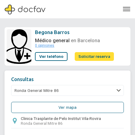
Begona Barros
Médico general
en Barcelona
0 opiniones
Soporte
Ver teléfono
Solicitar reserva
Quiénes somos
¿Eres un doctor?
Consultas
Ver mapa
Clinica Trasplante de Pelo Institut Vila-Rovira
Ronda General Mitre 86