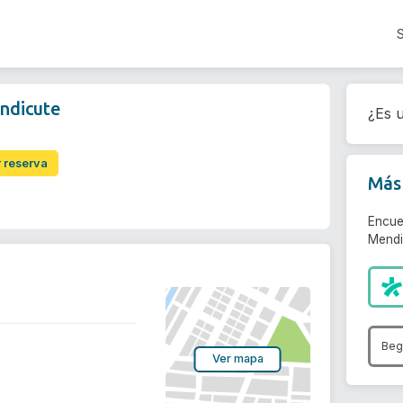
ndicute
¿Es u
r reserva
Más 
Encue
Mendi
Beg
Ver mapa