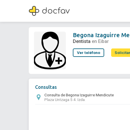
Begona Izaguirre Mendicute
Dentista
Begona Izaguirre Me
Dentista
en Eibar
Ver teléfono
Solicita
Consultas
Consulta de Begona Izaguirre Mendicute
Plaza Untzaga 5 4. Izda.