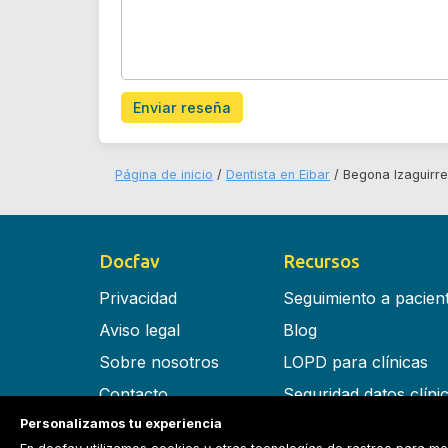
Enviar reseña
Página de inicio
Dentista en Eibar
Begona Izaguirr
Docfav
Recursos
Privacidad
Seguimiento a pacien
Aviso legal
Blog
Sobre nosotros
LOPD para clínicas
Contacto
Seguridad datos clíni
Personalizamos tu experiencia
Términos y condiciones
Software para clínica