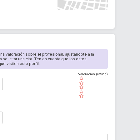
 una valoración sobre el profesional, ajustándote a la
a solicitar una cita. Ten en cuenta que los datos
e visiten este perfil.
Valoración (rating)
( )
( )
( )
( )
( )