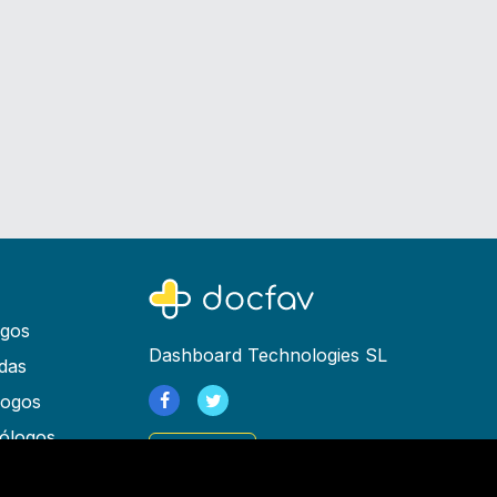
ogos
Dashboard Technologies SL
das
logos
ólogos
Registrarse
as