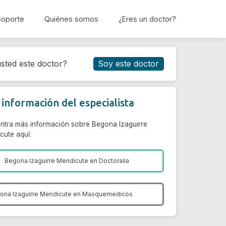
Soporte
Quiénes somos
¿Eres un doctor?
Reservar cita
sted este doctor?
Soy este doctor
información del especialista
ntra más información sobre Begona Izaguirre
cute aquí:
Begona Izaguirre Mendicute en
Doctoralia
ona Izaguirre Mendicute en
Masquemedicos