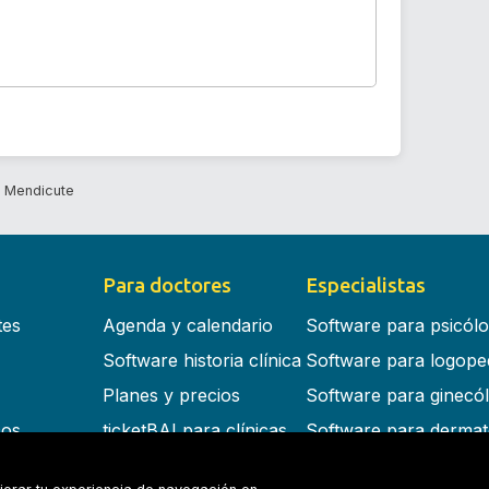
e Mendicute
Para doctores
Especialistas
tes
Agenda y calendario
Software para psicól
Software historia clínica
Software para logope
Planes y precios
Software para ginecó
cos
ticketBAI para clínicas
Software para dermat
s en la nube
Software para dentist