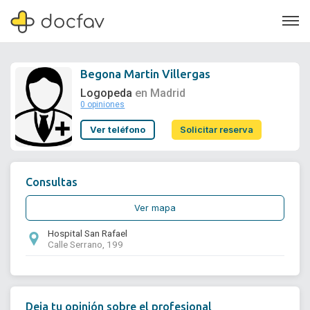
Begona Martin Villergas
Logopeda
en Madrid
0 opiniones
Soporte
Ver teléfono
Solicitar reserva
Quiénes somos
¿Eres un doctor?
Consultas
Ver mapa
Hospital San Rafael
Calle Serrano, 199
Deja tu opinión sobre el profesional