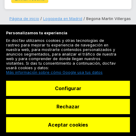
Página de inicio
Logopeda en Madrid
Begona Martin Villergas
Personalizamos tu experiencia
En docfav utilizamos cookies y otras tecnologías de
rastreo para mejorar tu experiencia de navegación en
nuestra web, para mostrarte contenidos personalizados y
anuncios segmentados, para analizar el tráfico de nuestra
Registrarse
web y para comprender de donde llegan nuestros
visitantes. Si das tu consentimiento a continuación, docfav
Docfav
usará cookies y datos:
Más información sobre cómo Google usa tus datos
Recursos
Configurar
Para doctores
Especialistas
Rechazar
Aceptar cookies
© Dashboard Technologies S.L
Solicitar reserva