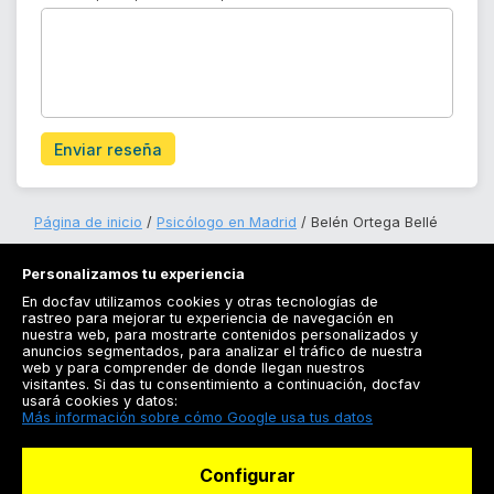
Enviar reseña
Página de inicio
Psicólogo en Madrid
Belén Ortega Bellé
Personalizamos tu experiencia
En docfav utilizamos cookies y otras tecnologías de
rastreo para mejorar tu experiencia de navegación en
nuestra web, para mostrarte contenidos personalizados y
anuncios segmentados, para analizar el tráfico de nuestra
Registrarse
web y para comprender de donde llegan nuestros
visitantes. Si das tu consentimiento a continuación, docfav
Docfav
usará cookies y datos:
Más información sobre cómo Google usa tus datos
Recursos
Configurar
Para doctores