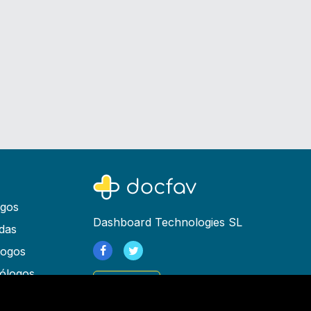
ogos
Dashboard Technologies SL
das
logos
ólogos
Registrarse
as