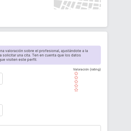
 una valoración sobre el profesional, ajustándote a la
a solicitar una cita. Ten en cuenta que los datos
e visiten este perfil.
Valoración (rating)
( )
( )
( )
( )
( )