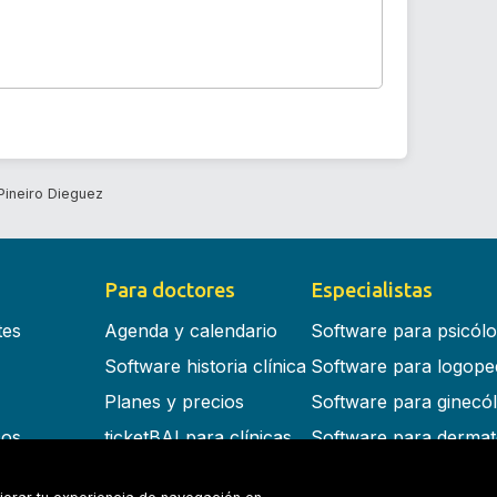
Pineiro Dieguez
Para doctores
Especialistas
tes
Agenda y calendario
Software para psicól
Software historia clínica
Software para logope
Planes y precios
Software para ginecó
cos
ticketBAI para clínicas
Software para dermat
s en la nube
Software para dentist