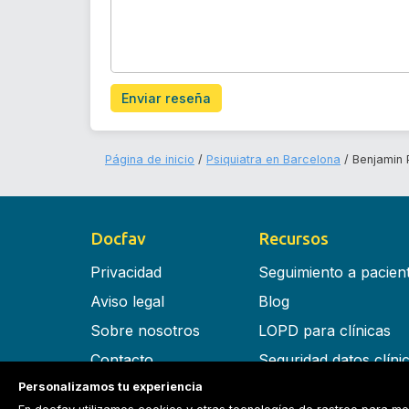
Enviar reseña
Página de inicio
Psiquiatra en Barcelona
Benjamin 
Docfav
Recursos
Privacidad
Seguimiento a pacien
Aviso legal
Blog
Sobre nosotros
LOPD para clínicas
Contacto
Seguridad datos clíni
Personalizamos tu experiencia
Términos y condiciones
Software para clínica