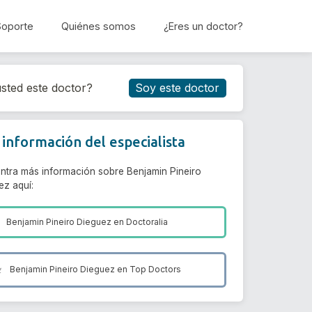
Soporte
Quiénes somos
¿Eres un doctor?
Reservar cita
sted este doctor?
Soy este doctor
información del especialista
ntra más información sobre Benjamin Pineiro
ez aquí:
Benjamin Pineiro Dieguez en
Doctoralia
Benjamin Pineiro Dieguez en
Top Doctors