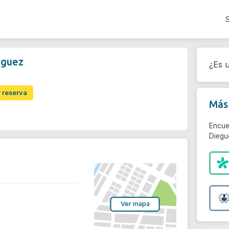
eguez
¿Es u
r reserva
Más 
Encue
Diegu
Ver mapa