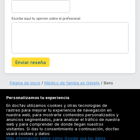
Escribe aquí tu opinión sobre el profesional:
Enviar reseña
Página de inicio
Médico de familia en Getafe
Bens
Personalizamos tu experiencia
En docfav utilizamos cookies y otras tecnologías de
rastreo para mejorar tu experiencia de navegación en
nuestra web, para mostrarte contenidos personalizados y
anuncios segmentados, para analizar el tráfico de nuestra
Registrarse
web y para comprender de donde llegan nuestros
visitantes. Si das tu consentimiento a continuación, docfav
Docfav
usará cookies y datos:
Más información sobre cómo Google usa tus datos