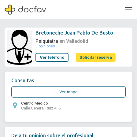
Bretoneche Juan Pablo De Busto
Psiquiatra
en Valladolid
0 opiniones
Soporte
Ver teléfono
Solicitar reserva
Quiénes somos
¿Eres un doctor?
Consultas
Ver mapa
Centro Medico
Calle General Ruiz 4, 6
Deja tu opinión sobre el profesional