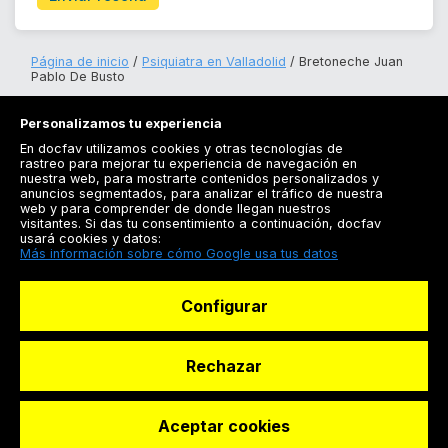
Página de inicio
Psiquiatra en Valladolid
Bretoneche Juan
Pablo De Busto
Personalizamos tu experiencia
En docfav utilizamos cookies y otras tecnologías de
rastreo para mejorar tu experiencia de navegación en
nuestra web, para mostrarte contenidos personalizados y
anuncios segmentados, para analizar el tráfico de nuestra
Registrarse
web y para comprender de donde llegan nuestros
visitantes. Si das tu consentimiento a continuación, docfav
Docfav
usará cookies y datos:
Más información sobre cómo Google usa tus datos
Recursos
Configurar
Para doctores
Especialistas
Rechazar
Aceptar cookies
© Dashboard Technologies S.L