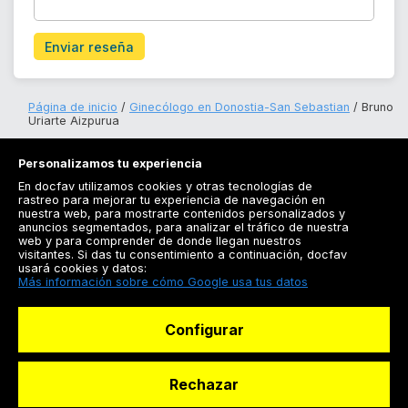
Enviar reseña
Página de inicio
Ginecólogo en Donostia-San Sebastian
Bruno
Uriarte Aizpurua
Personalizamos tu experiencia
En docfav utilizamos cookies y otras tecnologías de
rastreo para mejorar tu experiencia de navegación en
nuestra web, para mostrarte contenidos personalizados y
anuncios segmentados, para analizar el tráfico de nuestra
Registrarse
web y para comprender de donde llegan nuestros
visitantes. Si das tu consentimiento a continuación, docfav
Docfav
usará cookies y datos:
Más información sobre cómo Google usa tus datos
Recursos
Configurar
Para doctores
Especialistas
Rechazar