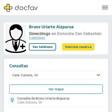
Bruno Uriarte Aizpurua
Ginecólogo
en Donostia-San Sebastian
0 opiniones
Soporte
Ver teléfono
Solicitar reserva
Quiénes somos
¿Eres un doctor?
Consultas
Ver mapa
Consulta de Bruno Uriarte Aizpurua
Calle Zubieta, 50