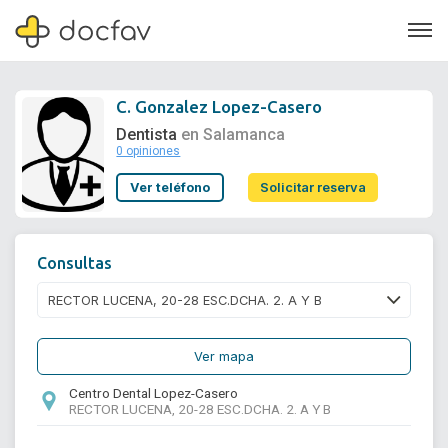
C. Gonzalez Lopez-Casero
Dentista
en Salamanca
0 opiniones
Soporte
Ver teléfono
Solicitar reserva
Quiénes somos
¿Eres un doctor?
Consultas
Ver mapa
Centro Dental Lopez-Casero
RECTOR LUCENA, 20-28 ESC.DCHA. 2. A Y B