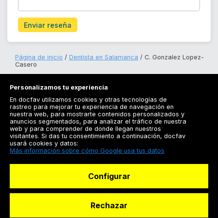
Enviar reseña
Página de inicio
Dentista en Salamanca
C. Gonzalez Lopez-
Casero
Personalizamos tu experiencia
En docfav utilizamos cookies y otras tecnologías de
rastreo para mejorar tu experiencia de navegación en
nuestra web, para mostrarte contenidos personalizados y
anuncios segmentados, para analizar el tráfico de nuestra
Registrarse
web y para comprender de donde llegan nuestros
visitantes. Si das tu consentimiento a continuación, docfav
Docfav
usará cookies y datos:
Más información sobre cómo Google usa tus datos
Recursos
Configurar
Para doctores
Especialistas
Rechazar