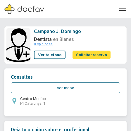
Campano J. Domingo
Dentista
en Blanes
0 opiniones
Soporte
Ver teléfono
Solicitar reserva
Quiénes somos
¿Eres un doctor?
Consultas
Ver mapa
Centro Medico
Pl Catalunya. 1
Deja tu opinión sobre el profesional