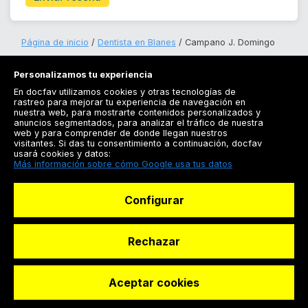
Página de inicio
Dentista en Blanes
Campano J. Domingo
Personalizamos tu experiencia
En docfav utilizamos cookies y otras tecnologías de
rastreo para mejorar tu experiencia de navegación en
nuestra web, para mostrarte contenidos personalizados y
anuncios segmentados, para analizar el tráfico de nuestra
Registrarse
web y para comprender de donde llegan nuestros
visitantes. Si das tu consentimiento a continuación, docfav
Docfav
usará cookies y datos:
Más información sobre cómo Google usa tus datos
Recursos
Configurar
Para doctores
Especialistas
Rechazar
Aceptar cookies
© Dashboard Technologies S.L
Solicitar reserva