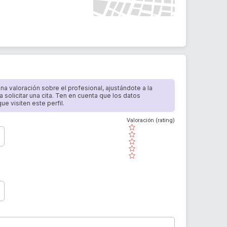
 una valoración sobre el profesional, ajustándote a la
a solicitar una cita. Ten en cuenta que los datos
e visiten este perfil.
Valoración (rating)
( )
( )
( )
( )
( )