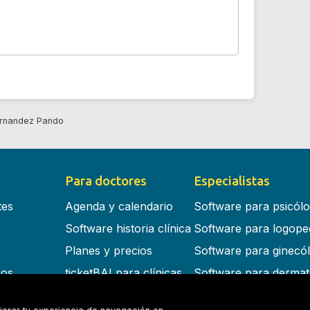
rnandez Pando
Para doctores
Especialistas
tes
Agenda y calendario
Software para psicól
Software historia clínica
Software para logope
Planes y precios
Software para ginecó
cos
ticketBAI para clínicas
Software para dermat
s en la nube
Software para dentist