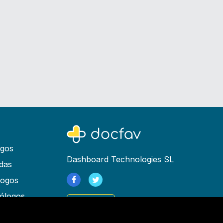
ogos
Dashboard Technologies SL
das
logos
ólogos
Registrarse
as