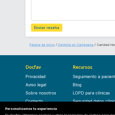
Enviar reseña
Página de inicio
Dentista en Cartagena
Caridad He
Docfav
Recursos
Privacidad
Seguimiento a pacien
Aviso legal
Blog
Sobre nosotros
LOPD para clínicas
Contacto
Seguridad datos clíni
Personalizamos tu experiencia
Términos y condiciones
Software para clínica