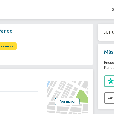
Pando
¿Es u
r reserva
Más 
Encue
Pando
Car
Ver mapa