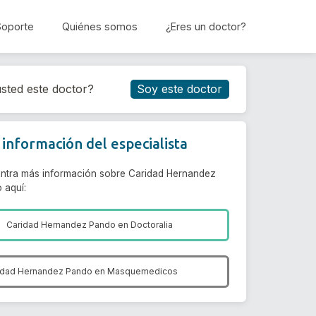
Soporte
Quiénes somos
¿Eres un doctor?
Reservar cita
sted este doctor?
Soy este doctor
información del especialista
ntra más información sobre Caridad Hernandez
 aquí:
Caridad Hernandez Pando en
Doctoralia
idad Hernandez Pando en
Masquemedicos