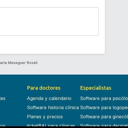
arla Meseguer Rosell
Para doctores
Especialistas
tes
Agenda y calendario
Software para psicól
Software historia clínica
Software para logope
Planes y precios
Software para ginecó
cos
ticketBAI para clínicas
Software para dermat