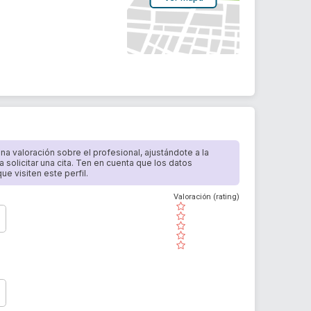
 una valoración sobre el profesional, ajustándote a la
a solicitar una cita. Ten en cuenta que los datos
e visiten este perfil.
Valoración (rating)
( )
( )
( )
( )
( )