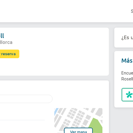
ll
¿Es u
llorca
r reserva
Más 
Encue
Rosell
Ver mapa