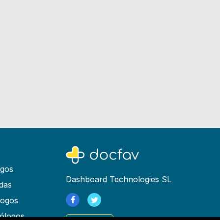
ogos
Dashboard Technologies SL
das
logos
ólogos