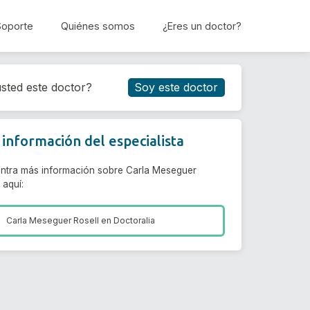
Soporte
Quiénes somos
¿Eres un doctor?
Reservar cita
sted este doctor?
Soy este doctor
información del especialista
ntra más información sobre Carla Meseguer
 aquí:
Carla Meseguer Rosell en
Doctoralia