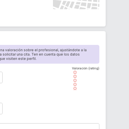
 una valoración sobre el profesional, ajustándote a la
a solicitar una cita. Ten en cuenta que los datos
e visiten este perfil.
Valoración (rating)
( )
( )
( )
( )
( )