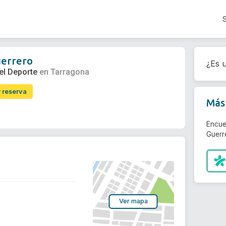
uerrero
¿Es u
el Deporte
en Tarragona
r reserva
Más 
Encue
Guerr
Ver mapa