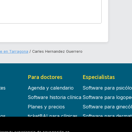
te en Tarragona
Carles Hernandez Guerrero
Para doctores
Especialistas
tes
Agenda y calendario
Software para psicól
Software historia clínica
Software para logope
Planes y precios
Software para ginecó
cos
ticketBAI para clínicas
Software para dermat
s en la nube
Software para dentist