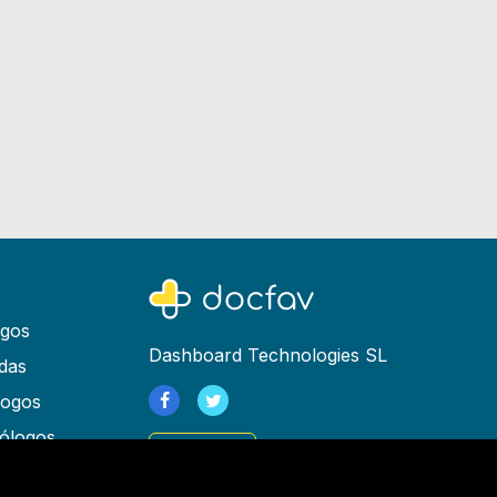
ogos
Dashboard Technologies SL
das
logos
ólogos
Registrarse
as