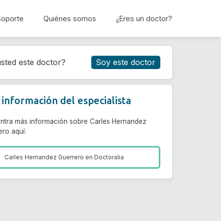
Soporte
Quiénes somos
¿Eres un doctor?
Reservar cita
sted este doctor?
Soy este doctor
información del especialista
ntra más información sobre Carles Hernandez
ero aquí:
Carles Hernandez Guerrero en
Doctoralia