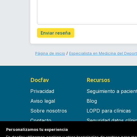
Enviar reseña
Página de inicio
Especialista en Medicina del Depor
Docfav
Recursos
Privacidad
Seguimiento a pacien
Aviso legal
Blog
Sobre nosotros
LOPD para clínicas
Contacto
Seguridad datos clíni
Personalizamos tu experiencia
Términos y condiciones
Software para clínica